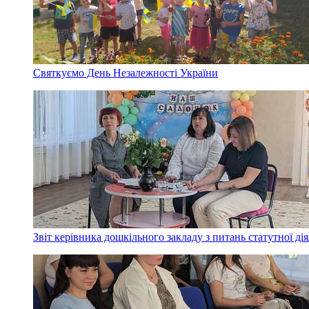
Святкуємо День Незалежності України
Звіт керівника дошкільного закладу з питань статутної дія