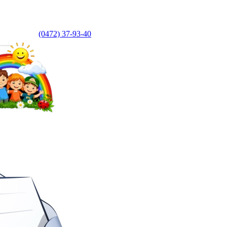
(0472) 37-93-40